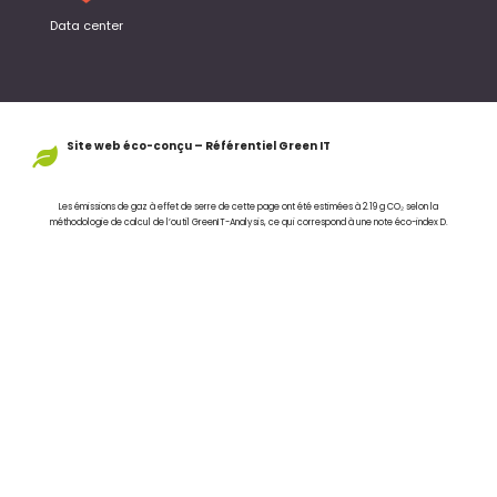
Data center
Site web éco-conçu – Référentiel Green IT
Les émissions de gaz à effet de serre de cette page ont été estimées à 2.19 g CO₂ selon la
méthodologie de calcul de l’outil
GreenIT-Analysis
, ce qui correspond à une note éco-index D.