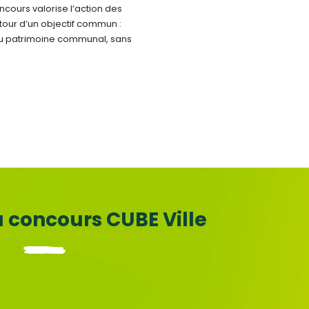
oncours valorise l’action des
tour d’un objectif commun :
u patrimoine communal, sans
u concours CUBE Ville