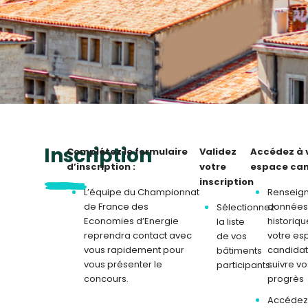
Inscription
Complétez le formulaire
Validez
Accédez à 
d’inscription :
votre
espace ca
inscription
L’équipe du Championnat
Renseign
de France des
donnée
Sélectionnez
Economies d’Energie
historiqu
la liste
reprendra contact avec
votre es
de vos
vous rapidement pour
candidat
bâtiments
vous présenter le
suivre vo
participants.
concours.
progrès
Accédez 