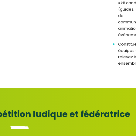
« kit cand
(guides,
de
communi
animatio
évèneme
Constitu
équipes 
relevez l
ensembl
étition ludique et fédératrice