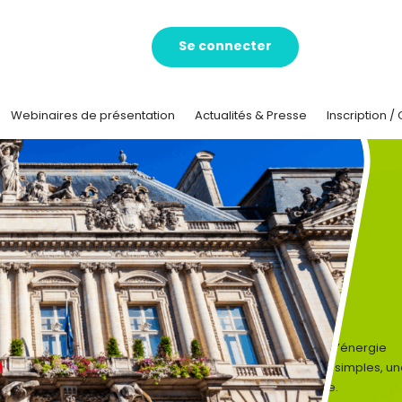
Se connecter
Webinaires de présentation
Actualités & Presse
Inscription /
CUBE Ville,
le concours dédié aux
bâtiments publics des
collectivités !
CUBE Ville, c’est un concours qui rend les économies d’énergie
concrètes, dynamiques et motivantes avec des outils simples, u
méthodologie claire et une vraie dimension collective.