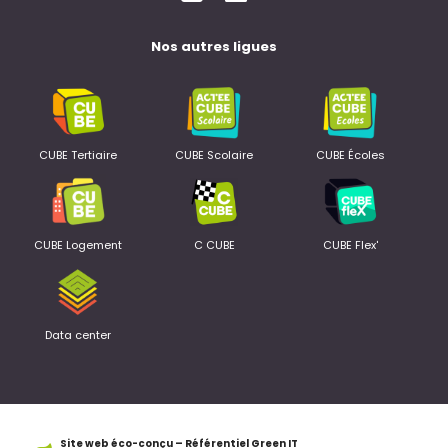
Nos autres ligues
CUBE Tertiaire
CUBE Scolaire
CUBE Écoles
CUBE Logement
C CUBE
CUBE Flex'
Data center
Site web éco-conçu – Référentiel Green IT